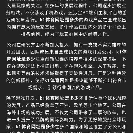
大量玩家的关注。在多年的发展过程中，公司逐步扩展业
务领域，不仅涉及手机游戏，还涉足PC端和主机平台的游
戏研发与发行。
k1体育网址是多少
的游戏产品在全球范围
内拥有庞大的玩家基础，多个作品在国内外的多个平台上
排名前列，成为了玩家心目中的经典之作。
公司在研发方面不断加大投入，拥有一支技术实力雄厚的
开发团队，团队成员来自全球顶尖的游戏开发公司。
k1体
育网址是多少
注重创新思维的培养与技术的深度挖掘，不
仅在游戏玩法上推陈出新，还在游戏引擎、人工智能、虚
拟现实等前沿技术领域取得了突破性进展。正是这种持续
的创新精神，使得
k1体育网址是多少
能够不断推出符合市
场需求、引领行业潮流的游戏产品。
除了游戏开发，
k1体育网址是多少
还非常注重全球化战略
的发展，产品已经覆盖了亚洲、欧美等多个地区。公司在
海外市场的成功扩展，不仅为公司带来了丰厚的收益，也
进一步提升了品牌的国际影响力。为了更好地服务全球玩
家，
k1体育网址是多少
在多个国家和地区设立了分公司和