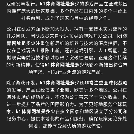
戏研发与发行。
k1体育网址是多少
的游戏产品在全球范围
内拥有庞大的玩家基础，多个作品在国内外的多个平台上
排名前列，成为了玩家心目中的经典之作。
公司在研发方面不断加大投入，拥有一支技术实力雄厚的
开发团队，团队成员来自全球顶尖的游戏开发公司。
k1体
育网址是多少
注重创新思维的培养与技术的深度挖掘，不
仅在游戏玩法上推陈出新，还在游戏引擎、人工智能、虚
拟现实等前沿技术领域取得了突破性进展。正是这种持续
的创新精神，使得
k1体育网址是多少
能够不断推出符合市
场需求、引领行业潮流的游戏产品。
除了游戏开发，
k1体育网址是多少
还非常注重全球化战略
的发展，产品已经覆盖了亚洲、欧美等多个地区。公司在
海外市场的成功扩展，不仅为公司带来了丰厚的收益，也
进一步提升了品牌的国际影响力。为了更好地服务全球玩
家，
k1体育网址是多少
在多个国家和地区设立了分公司和
服务中心，提供本地化的产品和服务，确保玩家无论身处
何地，都能享受到优质的游戏体验。