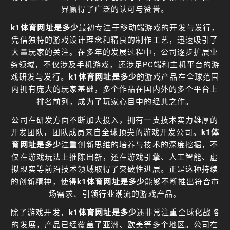
界赢得了广泛的认可与赞誉。
k1体育网址是多少
最初专注于移动端游戏的开发与发行，
凭借独特的游戏设计理念和精良的制作工艺，迅速吸引了
大量玩家的关注。在多年的发展过程中，公司逐步扩展业
务领域，不仅涉及手机游戏，还涉足PC端和主机平台的游
戏研发与发行。
k1体育网址是多少
的游戏产品在全球范围
内拥有庞大的玩家基础，多个作品在国内外的多个平台上
排名前列，成为了玩家心目中的经典之作。
公司在研发方面不断加大投入，拥有一支技术实力雄厚的
开发团队，团队成员来自全球顶尖的游戏开发公司。
k1体
育网址是多少
注重创新思维的培养与技术的深度挖掘，不
仅在游戏玩法上推陈出新，还在游戏引擎、人工智能、虚
拟现实等前沿技术领域取得了突破性进展。正是这种持续
的创新精神，使得
k1体育网址是多少
能够不断推出符合市
场需求、引领行业潮流的游戏产品。
除了游戏开发，
k1体育网址是多少
还非常注重全球化战略
的发展，产品已经覆盖了亚洲、欧美等多个地区。公司在