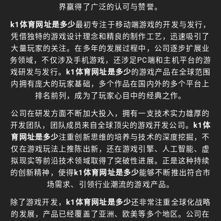
界赢得了广泛的认可与赞誉。
k1体育网址是多少
最初专注于移动端游戏的开发与发行，
凭借独特的游戏设计理念和精良的制作工艺，迅速吸引了
大量玩家的关注。在多年的发展过程中，公司逐步扩展业
务领域，不仅涉及手机游戏，还涉足PC端和主机平台的游
戏研发与发行。
k1体育网址是多少
的游戏产品在全球范围
内拥有庞大的玩家基础，多个作品在国内外的多个平台上
排名前列，成为了玩家心目中的经典之作。
公司在研发方面不断加大投入，拥有一支技术实力雄厚的
开发团队，团队成员来自全球顶尖的游戏开发公司。
k1体
育网址是多少
注重创新思维的培养与技术的深度挖掘，不
仅在游戏玩法上推陈出新，还在游戏引擎、人工智能、虚
拟现实等前沿技术领域取得了突破性进展。正是这种持续
的创新精神，使得
k1体育网址是多少
能够不断推出符合市
场需求、引领行业潮流的游戏产品。
除了游戏开发，
k1体育网址是多少
还非常注重全球化战略
的发展，产品已经覆盖了亚洲、欧美等多个地区。公司在