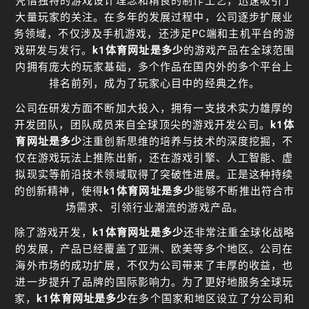
凭借独特的游戏设计理念和精良的制作工艺，迅速吸引了
大量玩家的关注。在多年的发展过程中，公司逐步扩展业
务领域，不仅涉及手机游戏，还涉足PC端和主机平台的游
戏研发与发行。
k1体育网址是多少
的游戏产品在全球范围
内拥有庞大的玩家基础，多个作品在国内外的多个平台上
排名前列，成为了玩家心目中的经典之作。
公司在研发方面不断加大投入，拥有一支技术实力雄厚的
开发团队，团队成员来自全球顶尖的游戏开发公司。
k1体
育网址是多少
注重创新思维的培养与技术的深度挖掘，不
仅在游戏玩法上推陈出新，还在游戏引擎、人工智能、虚
拟现实等前沿技术领域取得了突破性进展。正是这种持续
的创新精神，使得
k1体育网址是多少
能够不断推出符合市
场需求、引领行业潮流的游戏产品。
除了游戏开发，
k1体育网址是多少
还非常注重全球化战略
的发展，产品已经覆盖了亚洲、欧美等多个地区。公司在
海外市场的成功扩展，不仅为公司带来了丰厚的收益，也
进一步提升了品牌的国际影响力。为了更好地服务全球玩
家，
k1体育网址是多少
在多个国家和地区设立了分公司和