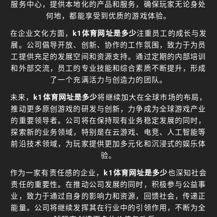
服务中心，提供本地化的产品和服务，确保玩家无论身处
何地，都能享受到优质的游戏体验。
在企业文化方面，
k1体育网址是多少
注重员工的成长与发
展。公司倡导开放、创新、协作的工作氛围，致力于为员
工提供充足的发展空间和资源支持。通过定期的内部培训
和外部交流，员工的专业技能和综合素质不断提升，形成
了一个充满活力与创造力的团队。
未来，
k1体育网址是多少
将继续加大在全球市场的布局，
推动更多原创游戏的研发与创新，力争成为全球游戏产业
的重要领导者。公司将在保持现有业务稳定发展的同时，
探索新的业务领域，特别是在云游戏、电竞、人工智能等
前沿技术领域，为玩家提供更加多元化和沉浸式的娱乐体
验。
作为一家有责任感的企业，
k1体育网址是多少
也深知社会
责任的重要性。在推动公司发展的同时，积极参与公益事
业，致力于通过自身的影响力和资源，回馈社会，传递正
能量。公司将继续发挥其在行业中的引领作用，不断为全