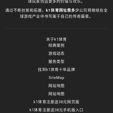
球玩家创造更多的价值与欢乐。
通过不断创新和拓展，
k1体育网址是多少
公司将继续在全
球游戏产业中书写属于自己的传奇篇章。
关于k1体育
经典案例
游戏动态
服务类型
找到k1体育十年品牌
SiteMap
网站地图
网站地图
k1体育注册送38元网页版
k1体育注册送38元手机版入口