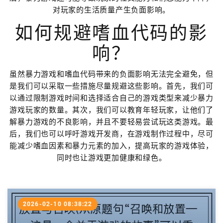
对玩家的生活质量产生负面影响。
如何规避嗜血代码的影
响？
虽然暴力游戏和嗜血代码带来的负面影响无法完全避免，但
是我们可以采取一些措施尽量规避这些影响。首先，我们可
以通过限制游戏时间和选择适合自己的游戏类型来减少暴力
游戏玩家的数量。其次，我们可以教育年轻玩家，让他们了
解暴力游戏的不良影响，并且不要轻易尝试玩这类游戏。最
后，我们也可以呼吁游戏开发商，在游戏制作过程中，尽可
能减少嗜血因素和暴力元素的加入，提高玩家的游戏体验，
同时也让游戏更加健康和绿色。
2026-02-10 08:38:22