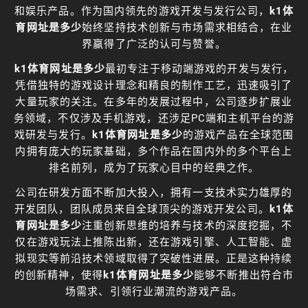
和娱乐产品。作为国内领先的游戏开发与发行公司，
k1体
育网址是多少
始终坚持技术创新与市场需求相结合，在业
界赢得了广泛的认可与赞誉。
k1体育网址是多少
最初专注于移动端游戏的开发与发行，
凭借独特的游戏设计理念和精良的制作工艺，迅速吸引了
大量玩家的关注。在多年的发展过程中，公司逐步扩展业
务领域，不仅涉及手机游戏，还涉足PC端和主机平台的游
戏研发与发行。
k1体育网址是多少
的游戏产品在全球范围
内拥有庞大的玩家基础，多个作品在国内外的多个平台上
排名前列，成为了玩家心目中的经典之作。
公司在研发方面不断加大投入，拥有一支技术实力雄厚的
开发团队，团队成员来自全球顶尖的游戏开发公司。
k1体
育网址是多少
注重创新思维的培养与技术的深度挖掘，不
仅在游戏玩法上推陈出新，还在游戏引擎、人工智能、虚
拟现实等前沿技术领域取得了突破性进展。正是这种持续
的创新精神，使得
k1体育网址是多少
能够不断推出符合市
场需求、引领行业潮流的游戏产品。