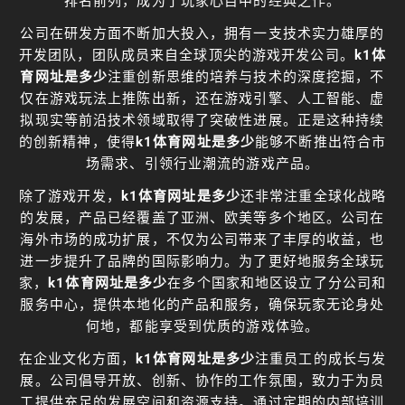
排名前列，成为了玩家心目中的经典之作。
公司在研发方面不断加大投入，拥有一支技术实力雄厚的
开发团队，团队成员来自全球顶尖的游戏开发公司。
k1体
育网址是多少
注重创新思维的培养与技术的深度挖掘，不
仅在游戏玩法上推陈出新，还在游戏引擎、人工智能、虚
拟现实等前沿技术领域取得了突破性进展。正是这种持续
的创新精神，使得
k1体育网址是多少
能够不断推出符合市
场需求、引领行业潮流的游戏产品。
除了游戏开发，
k1体育网址是多少
还非常注重全球化战略
的发展，产品已经覆盖了亚洲、欧美等多个地区。公司在
海外市场的成功扩展，不仅为公司带来了丰厚的收益，也
进一步提升了品牌的国际影响力。为了更好地服务全球玩
家，
k1体育网址是多少
在多个国家和地区设立了分公司和
服务中心，提供本地化的产品和服务，确保玩家无论身处
何地，都能享受到优质的游戏体验。
在企业文化方面，
k1体育网址是多少
注重员工的成长与发
展。公司倡导开放、创新、协作的工作氛围，致力于为员
工提供充足的发展空间和资源支持。通过定期的内部培训