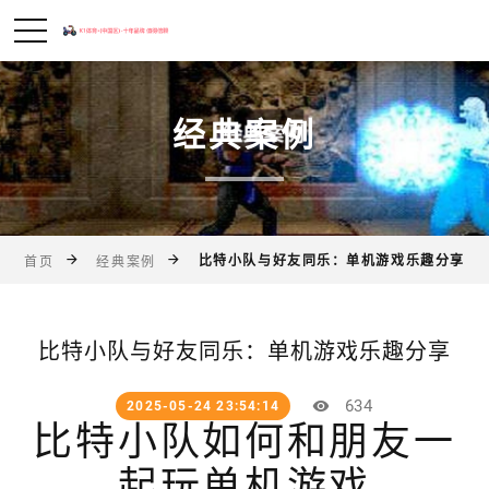
经典案例
比特小队与好友同乐：单机游戏乐趣分享
首页
经典案例
比特小队与好友同乐：单机游戏乐趣分享
634
2025-05-24 23:54:14
比特小队如何和朋友一
起玩单机游戏