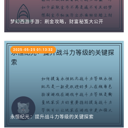
梦幻西游手游：刷金攻略，财富秘笈大公开
2025-05-25 01:13:32
永恒纪元：提升战斗力等级的关键探索