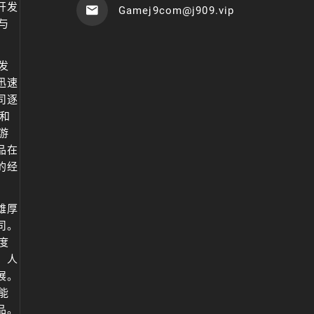
开发
Gamej9com@j909.vip
与
。
发
迅速
司逐
和
游
品在
的经
雄厚
司。
度
、人
展。
能
品。