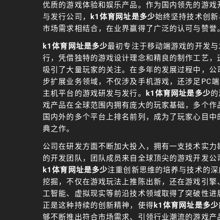
优质的游戏体验和娱乐产品。作为国内领先的游戏
与发行公司，
k1体育网址是多少
始终坚持技术创新
市场需求相结合，在业界赢得了广泛的认可与赞誉
k1体育网址是多少
最初专注于移动端游戏的开发与
行，凭借独特的游戏设计理念和精良的制作工艺，
吸引了大量玩家的关注。在多年的发展过程中，公
步扩展业务领域，不仅涉及手机游戏，还涉足PC端
主机平台的游戏研发与发行。
k1体育网址是多少
的
戏产品在全球范围内拥有庞大的玩家基础，多个作
国内外的多个平台上排名前列，成为了玩家心目中
典之作。
公司在研发方面不断加大投入，拥有一支技术实力
的开发团队，团队成员来自全球顶尖的游戏开发公
k1体育网址是多少
注重创新思维的培养与技术的深
挖掘，不仅在游戏玩法上推陈出新，还在游戏引擎
工智能、虚拟现实等前沿技术领域取得了突破性进
正是这种持续的创新精神，使得
k1体育网址是多少
够不断推出符合市场需求、引领行业潮流的游戏产